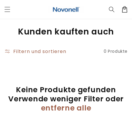
Direkt
zum
Warenko
Inhalt
K
Kunden kauften auch
a
t
Filtern und sortieren
0 Produkte
e
g
o
Keine Produkte gefunden
r
Verwende weniger Filter oder
i
entferne alle
e
: