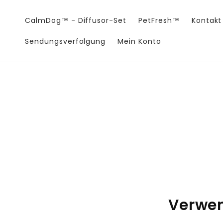
Direkt
zum
Inhalt
CalmDog™ - Diffusor-Set
PetFresh™
Kontakt
Sendungsverfolgung
Mein Konto
Verwen