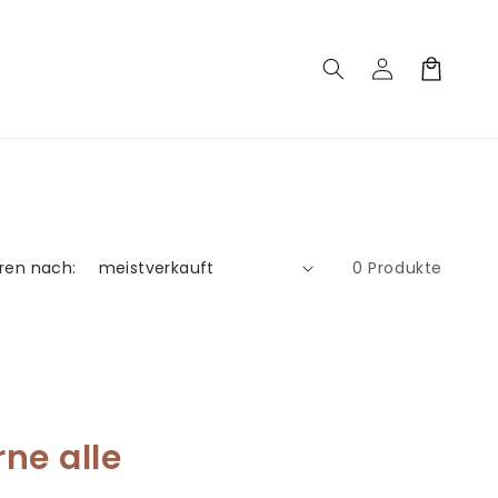
Einloggen
Warenkorb
eren nach:
0 Produkte
rne alle