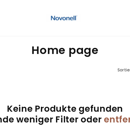
K
Home page
a
Sorti
t
e
g
Keine Produkte gefunden
o
de weniger Filter oder
entfe